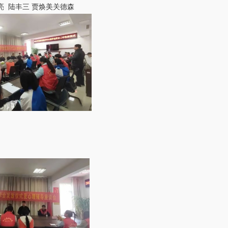
亮 陆丰三 贾焕美关德森