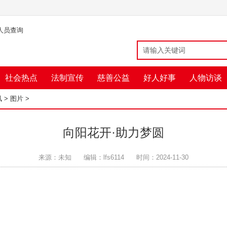
人员查询
社会热点
法制宣传
慈善公益
好人好事
人物访谈
讯
>
图片
>
向阳花开·助力梦圆
来源：未知
编辑：lfs6114
时间：2024-11-30