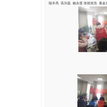
陆丰亮 高兴磊 杨永莲 张祝张浩 葛金