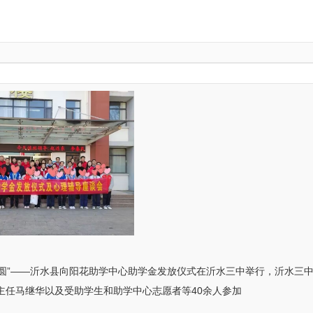
助力梦圆”——沂水县向阳花助学中心助学金发放仪式在沂水三中举行，沂水
主任马继华以及受助学生和助学中心志愿者等40余人参加