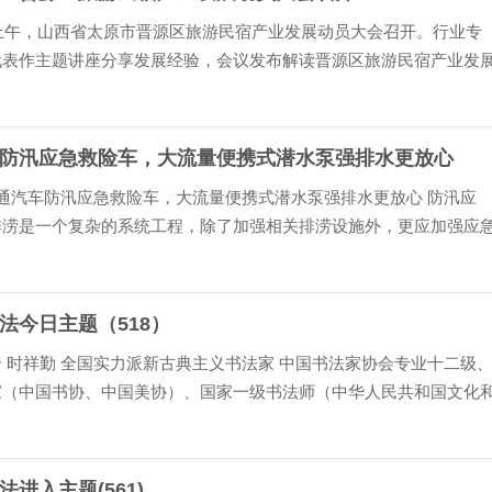
日上午，山西省太原市晋源区旅游民宿产业发展动员大会召开。行业专
代表作主题讲座分享发展经验，会议发布解读晋源区旅游民宿产业发
、交通路网建设方案及民宿管理办法，政银企代表就助力全区旅游民
表态发言。太原市政协...
防汛应急救险车，大流量便携式潜水泵强排水更放心
淳通汽车防汛应急救险车，大流量便携式潜水泵强排水更放心 防汛应
排涝是一个复杂的系统工程，除了加强相关排涝设施外，更应加强应
设，以面对不定时发生的暴雨气候时，能在时间缓解灾情。因此，投
的排涝抢险装备，成为...
法今日主题（518）
 时祥勤 全国实力派新古典主义书法家 中国书法家协会专业十二级
家（中国书协、中国美协）、国家一级书法师（中华人民共和国文化
、中国教育电视台签约艺术家、中华诗词学会会员 、中国楹联学会会
联学会书画艺术委...
进入主题(561)