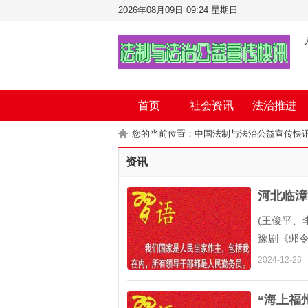
2026年08月09日 09:24 星期日
首页
社会资讯
法治推进
您的当前位置：
中国法制与法治公益宣传快
资讯
河北临漳
(王俊平、
豫剧《邺
节、精湛
2024-12-26
兴利、造福
“海上福