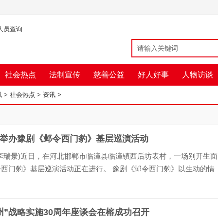
人员查询
社会热点
法制宣传
慈善公益
好人好事
人物访谈
讯
>
社会热点
>
资讯
>
举办豫剧《邺令西门豹》基层巡演活动
李瑞景)近日，在河北邯郸市临漳县临漳镇西后坊表村，一场别开生面
令西门豹》基层巡演活动正在进行。 豫剧《邺令西门豹》以生动的情
的表演，展现了西门豹作为古代官员的智慧与勇气，以及他为百姓除
一方的感人故事。...
州”战略实施30周年座谈会在榕成功召开