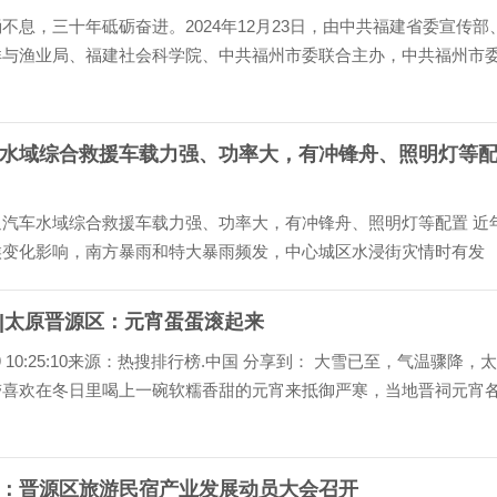
不息，三十年砥砺奋进。2024年12月23日，由中共福建省委宣传部
洋与渔业局、福建社会科学院、中共福州市委联合主办，中共福州市
央视网、福州市海洋与渔业局、福建船政文化管理委员会共同承办的“
实施30周年座谈会...
水域综合救援车载力强、功率大，有冲锋舟、照明灯等
通汽车水域综合救援车载力强、功率大，有冲锋舟、照明灯等配置 近
候变化影响，南方暴雨和特大暴雨频发，中心城区水浸街灾情时有发
们的交通出行与生活带来了不便，甚至给人们的生命财产带来了损失
势依然严峻，这主要是...
|太原晋源区：元宵蛋蛋滚起来
2-19 10:25:10来源：热搜排行榜.中国 分享到： 大雪已至，气温骤降，
带喜欢在冬日里喝上一碗软糯香甜的元宵来抵御严寒，当地晋祠元宵
也迎来销售旺季，飘香大街小巷。12月12日，王郭村村口的三晋尚
元宵加工间内，...
：晋源区旅游民宿产业发展动员大会召开