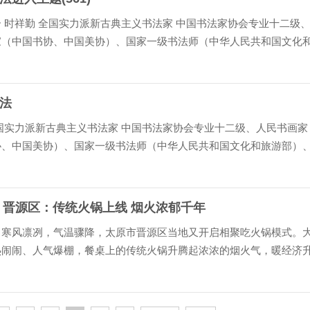
 时祥勤 全国实力派新古典主义书法家 中国书法家协会专业十二级
家（中国书协、中国美协）、国家一级书法师（中华人民共和国文化
、中国教育电视台签约艺术家、中华诗词学会会员 、中国楹联学会会
联学会书画艺术委...
法
国实力派新古典主义书法家 中国书法家协会专业十二级、人民书画家
协、中国美协）、国家一级书法师（中华人民共和国文化和旅游部）
视台签约艺术家、中华诗词学会会员 、中国楹联学会会员 、 中国
艺术委员会委员 、...
 晋源区：传统火锅上线 烟火浓郁千年
，寒风凛冽，气温骤降，太原市晋源区当地又开启相聚吃火锅模式。
热闹闹、人气爆棚，餐桌上的传统火锅升腾起浓浓的烟火气，暖经济
冬日里一道靓丽风景。 不同于围炉煮茶，冬日逢年过节时，晋源当地
围坐在一起享用一顿...