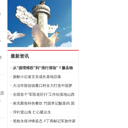
、
委
海
配
最新资讯
年
从“据理维权”到“强行清场”？藤县物
，
旗帜小记者京东成长基地启幕
大冶市殷祖镇董口村全力打造中国梦
太原
和美
全国首个“军医老区行”工作站落地山西
各
南充聚焦特色餐饮 竹园李记酸菜鸡 固
品
浮针渡山海 仁心暖众生
笔枪永保冲锋姿态 //丁再献记军旅作家