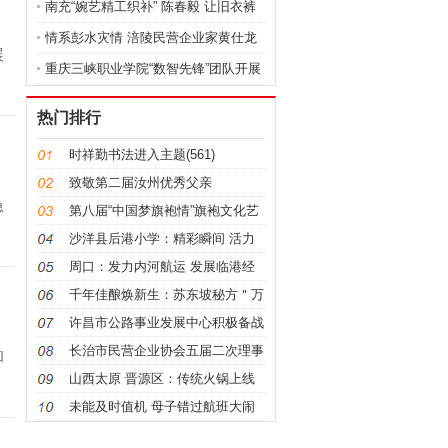
南充“婉艺精工织补” 陈春毅 让旧衣裤
情系彭水灾情 涪陵民营企业家黄仕龙
展
捐
重庆三峡职业学院“数智先锋”团队开展
宿
热门排行
时祥勤书法进入主题(561)
致敬第二届汝州优秀父亲
急
第八届“中国梦旗袍情”旗袍文化艺
入
术节
沙洋县后港小学：精彩瞬间 活力
绽放 趣
周口：发力内河航运 发展临港经
济|全力
千年佳酿焕新生：苏东坡秘方＂万
家春＂
许昌市公路事业发展中心积极备战
、
迎国评
长治市民营企业协会五届二次理事
和
会圆满
山西太原 晋源区：传统火锅上线
员
烟火浓
未能及时值机 母子错过航班大闹
机场上