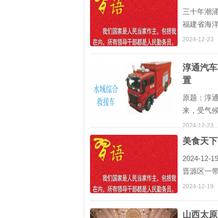
三十年潮涌
福建省海
宣传部、
2024-12-23
上福州”战略
淳通汽车
置
原题：淳
来，受气
生，给人
2024-12-23
防汛排涝形
美食天下
2024-1
晋源区一
式销售摊点
2024-12-19
晋祠老味道
山西太原