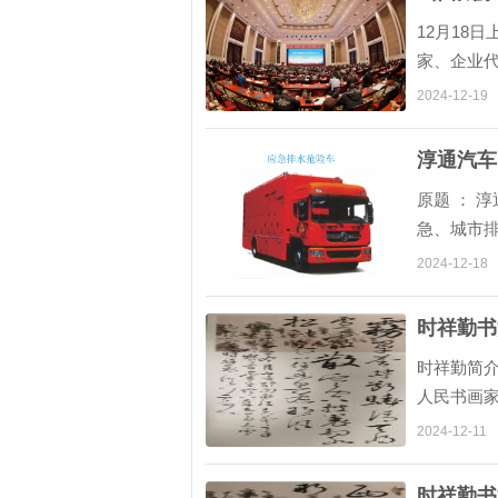
12月18
家、企业
实施方案
2024-12-19
产业发展作
淳通汽车
原题 ： 
急、城市
能力的建
2024-12-18
可移动作业
时祥勤书
时祥勤简介
人民书画
旅游部）
2024-12-11
、 中国楹
时祥勤书法