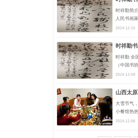
时祥勤简介
人民书画
旅游部）
2024-12-10
、 中国楹
时祥勤书
时祥勤 全
（中国书
中国教育电
2024-12-09
联学会书画
山西太原
大雪节气
小餐馆热
温，成为
2024-12-08
更愿意选择